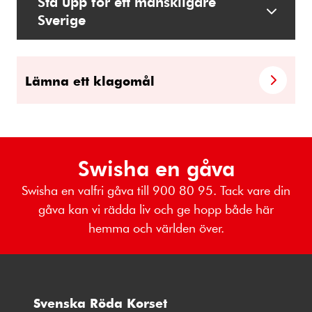
Stå upp för ett mänskligare
Sverige
Lämna ett klagomål
Swisha en gåva
Swisha en valfri gåva till 900 80 95. Tack vare din
gåva kan vi rädda liv och ge hopp både här
hemma och världen över.
Svenska Röda Korset