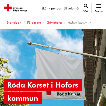
Skänk pengar
Bli volontär
Sök
Meny
Startsidan
På din ort
Gävleborg
Hofors kommun
Röda Korset i Hofors
kommun