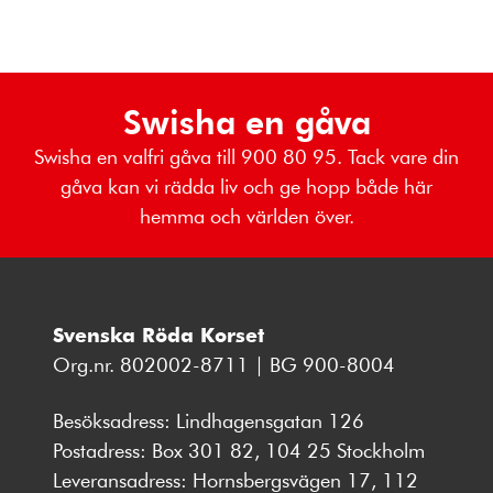
Swisha en gåva
Swisha en valfri gåva till 900 80 95. Tack vare din
gåva kan vi rädda liv och ge hopp både här
hemma och världen över.
Svenska Röda Korset
Org.nr. 802002-8711 | BG 900-8004
Besöksadress: Lindhagensgatan 126
Postadress: Box 301 82, 104 25 Stockholm
Leveransadress: Hornsbergsvägen 17, 112