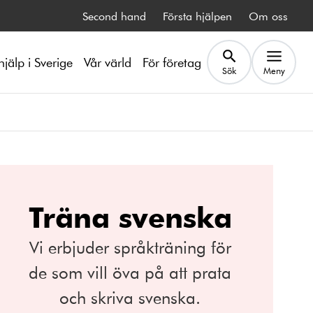
Second hand
Första hjälpen
Om oss
hjälp i Sverige
Vår värld
För företag
Sök
Meny
Träna svenska
Vi erbjuder språkträning för
de som vill öva på att prata
och skriva svenska.