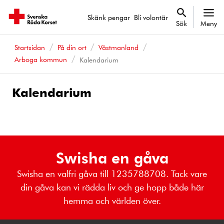
Skänk pengar
Bli volontär
Sök
Meny
Startsidan
På din ort
Västmanland
Arboga kommun
Kalendarium
Kalendarium
Kalenderhändelser
Swisha en gåva
Swisha en valfri gåva till 1235788708. Tack vare
din gåva kan vi rädda liv och ge hopp både här
hemma och världen över.