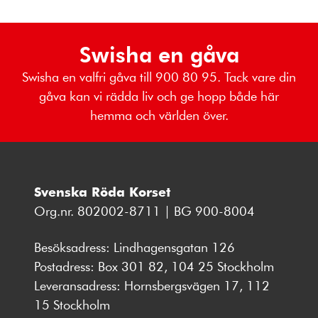
Swisha en gåva
Swisha en valfri gåva till 900 80 95. Tack vare din
gåva kan vi rädda liv och ge hopp både här
hemma och världen över.
Svenska Röda Korset
Org.nr. 802002-8711 | BG 900-8004
Besöksadress: Lindhagensgatan 126
Postadress: Box 301 82, 104 25 Stockholm
Leveransadress: Hornsbergsvägen 17, 112
15 Stockholm