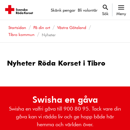
Skänk pengar
Bli volontär
Sök
Meny
Startsidan
På din ort
Västra Götaland
Tibro kommun
Nyheter
Nyheter Röda Korset i Tibro
Swisha en gåva
Swisha en valfri gåva till 900 80 95. Tack vare din
gåva kan vi rädda liv och ge hopp både här
hemma och världen över.