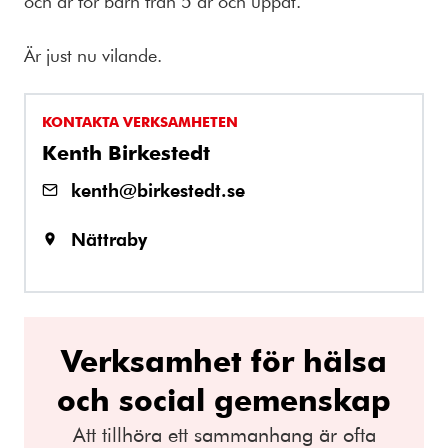
och är för barn från 5 år och uppåt.
Är just nu vilande.
KONTAKTA VERKSAMHETEN
Kenth Birkestedt
kenth@birkestedt.se
Nättraby
Verksamhet för hälsa
och social gemenskap
Att tillhöra ett sammanhang är ofta