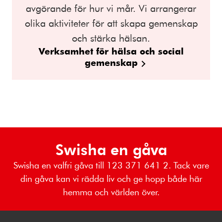
avgörande för hur vi mår. Vi arrangerar
olika aktiviteter för att skapa gemenskap
och stärka hälsan.
Verksamhet för hälsa och social
gemenskap
Swisha en gåva
Swisha en valfri gåva till 123 371 641 2. Tack vare
din gåva kan vi rädda liv och ge hopp både här
hemma och världen över.