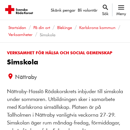
Skänk pengar
Bli volontär
Sök
Meny
Startsidan
På din ort
Blekinge
Karlskrona kommun
Verksamheter
Simskola
VERKSAMHET FÖR HÄLSA OCH SOCIAL GEMENSKAP
Simskola
Nättraby
Nättraby-Hasslö Rödakorskrets inbjuder till simskola
under sommaren. Utbildningen sker i samarbete
med Karlskrona simsällskap. Platsen är på
Tallholmen i Nättraby vanligtvis veckorna 27-29.
Simskolan äger rum måndag-fredag, förmiddagar,