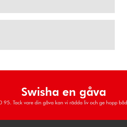
Swisha en gåva
 80 95. Tack vare din gåva kan vi rädda liv och ge hopp b