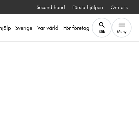
Second hand
Första hjälpen
Om oss
hjälp i Sverige
Vår värld
För företag
Sök
Meny