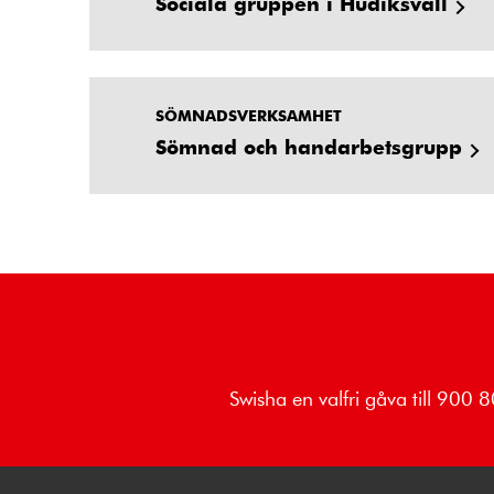
Sociala gruppen i Hudiksvall
SÖMNADSVERKSAMHET
Sömnad och handarbetsgrupp
Swisha en valfri gåva till 900