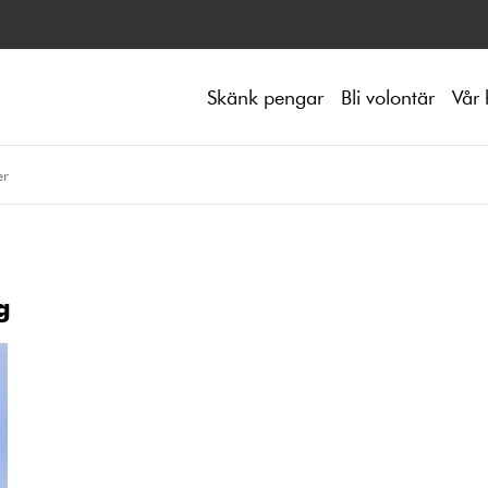
Skänk pengar
Bli volontär
Vår 
er
g