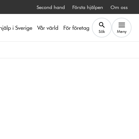
Second hand
Första hjälpen
Om oss
hjälp i Sverige
Vår värld
För företag
Sök
Meny