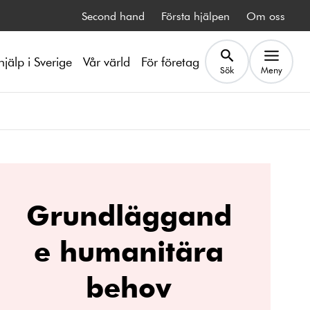
Second hand
Första hjälpen
Om oss
hjälp i Sverige
Vår värld
För företag
Sök
Meny
Grundläggand
e humanitära
behov