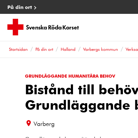
På din ort
Startsidan
På din ort
Halland
Varbergs kommun
Verks
GRUNDLÄGGANDE HUMANITÄRA BEHOV
Bistånd till behö
Grundläggande 
Varberg