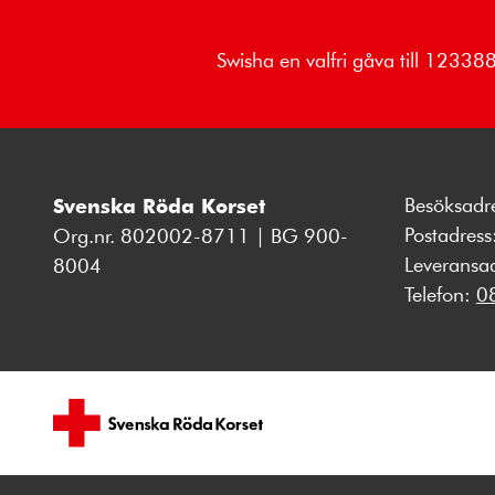
Swisha en valfri gåva till 1233
Besöksadr
Svenska Röda Korset
Postadres
Org.nr. 802002-8711 | BG 900-
Leveransa
8004
Telefon:
0