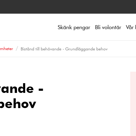
Skänk pengar
Bli volontär
Vår 
amheter
Bistånd till behövande - Grundläggande behov
vande -
behov