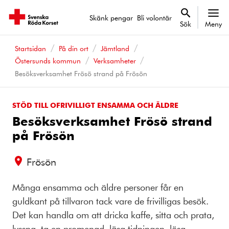
Skänk pengar
Bli volontär
Sök
Meny
Startsidan
På din ort
Jämtland
Östersunds kommun
Verksamheter
Besöksverksamhet Frösö strand på Frösön
STÖD TILL OFRIVILLIGT ENSAMMA OCH ÄLDRE
Besöksverksamhet Frösö strand
på Frösön
Frösön
Många ensamma och äldre personer får en
guldkant på tillvaron tack vare de frivilligas besök.
Det kan handla om att dricka kaffe, sitta och prata,
lyssna, ta en promenad, läsa tidningen, lösa