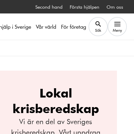
Second hand
Första hjälpen
Om oss
hjälp i Sverige
Vår värld
För företag
Sök
Meny
Lokal
krisberedskap
Vi är en del av Sveriges
krisberedskap. Vårt uppdrag