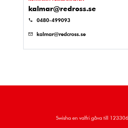
kalmar@redross.se
0480-499093
kalmar@redcross.se
Swisha en valfri gåva till 1233