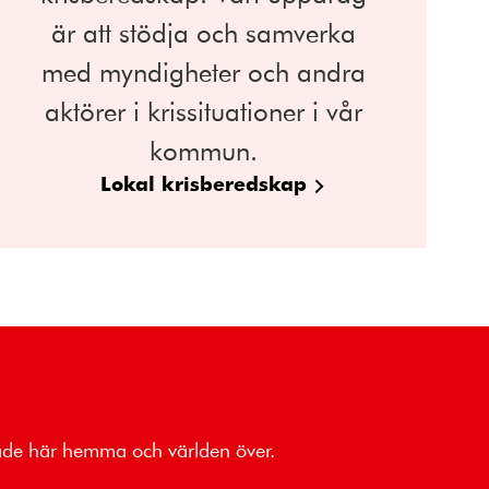
är att stödja och samverka
med myndigheter och andra
aktörer i krissituationer i vår
kommun.
Lokal krisberedskap
både här hemma och världen över.