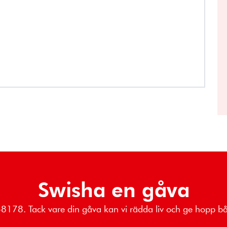
Swisha en gåva
068178. Tack vare din gåva kan vi rädda liv och ge hopp 