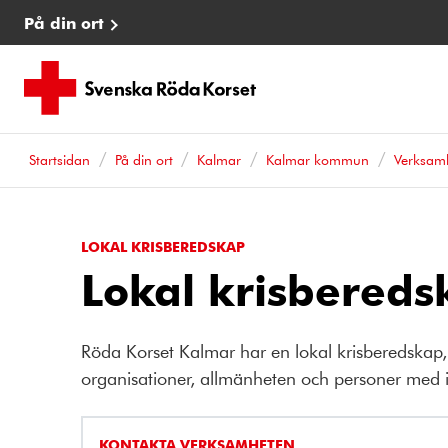
På din ort
Startsidan
På din ort
Kalmar
Kalmar kommun
Verksam
LOKAL KRISBEREDSKAP
Lokal krisbereds
Röda Korset Kalmar har en lokal krisberedskap, 
organisationer, allmänheten och personer med ins
KONTAKTA VERKSAMHETEN