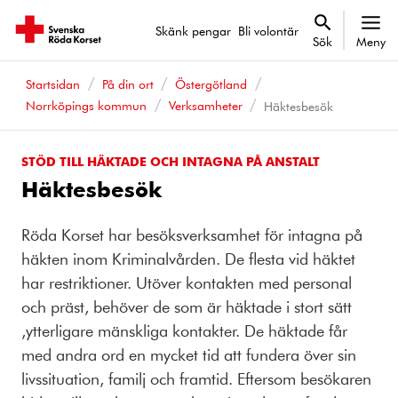
Skänk pengar
Bli volontär
Sök
Meny
Startsidan
På din ort
Östergötland
Norrköpings kommun
Verksamheter
Häktesbesök
STÖD TILL HÄKTADE OCH INTAGNA PÅ ANSTALT
Häktesbesök
Röda Korset har besöksverksamhet för intagna på
häkten inom Kriminalvården. De flesta vid häktet
har restriktioner. Utöver kontakten med personal
och präst, behöver de som är häktade i stort sätt
,ytterligare mänskliga kontakter. De häktade får
med andra ord en mycket tid att fundera över sin
livssituation, familj och framtid. Eftersom besökaren