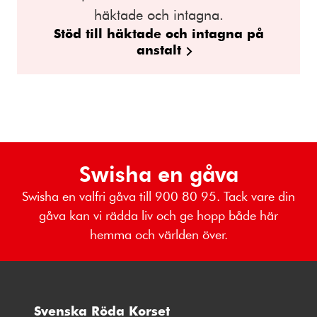
häktade och intagna.
Stöd till häktade och intagna på
anstalt
Swisha en gåva
Swisha en valfri gåva till 900 80 95. Tack vare din
gåva kan vi rädda liv och ge hopp både här
hemma och världen över.
Svenska Röda Korset