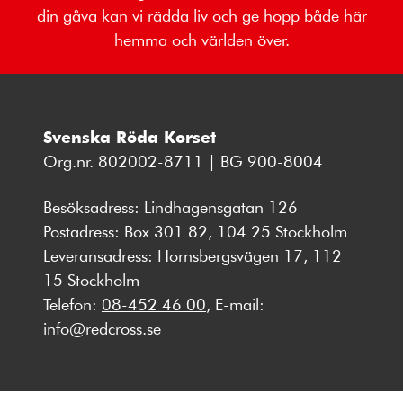
din gåva kan vi rädda liv och ge hopp både här
hemma och världen över.
Svenska Röda Korset
Org.nr. 802002-8711 | BG 900-8004
Besöksadress: Lindhagensgatan 126
Postadress: Box 301 82, 104 25 Stockholm
Leveransadress: Hornsbergsvägen 17, 112
15 Stockholm
Telefon:
08-452 46 00
, E-mail:
info@redcross.se