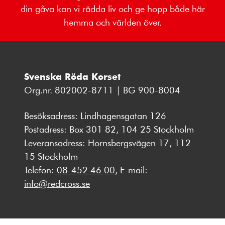
din gåva kan vi rädda liv och ge hopp både här
hemma och världen över.
Svenska Röda Korset
Org.nr. 802002-8711 | BG 900-8004
Besöksadress: Lindhagensgatan 126
Postadress: Box 301 82, 104 25 Stockholm
Leveransadress: Hornsbergsvägen 17, 112
15 Stockholm
Telefon:
08-452 46 00
, E-mail:
info@redcross.se