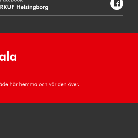
RKUF Helsingborg
ala
 både här hemma och världen över.