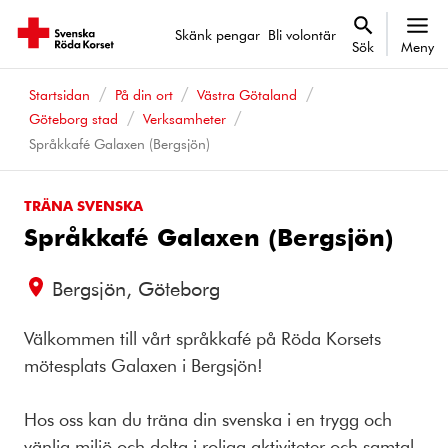
Skänk pengar
Bli volontär
Sök
Meny
Startsidan
På din ort
Västra Götaland
Göteborg stad
Verksamheter
Språkkafé Galaxen (Bergsjön)
TRÄNA SVENSKA
Språkkafé Galaxen (Bergsjön)
Bergsjön, Göteborg
Välkommen till vårt språkkafé på Röda Korsets
mötesplats Galaxen i Bergsjön!
Hos oss kan du träna din svenska i en trygg och
vänlig miljö och delta i roliga aktiviteter och samtal.