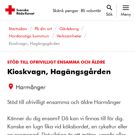
Skänk pengar
Bli volontär
Sök
Meny
Startsidan
På din ort
Gävleborg
Nordanstigs kommun
Verksamheter
Kioskvagn, Hagängsgården
STÖD TILL OFRIVILLIGT ENSAMMA OCH ÄLDRE
Kioskvagn, Hagängsgården
Harmånger
Stöd till ofrivilligt ensamma och äldre Harmånger
Känner du dig ensam? Då kan vi finnas till för dig.
Kanske en lugn fika vid köksbordet, en cykeltur eller
en promenad. Det viktiga är att mötas, umgås eller