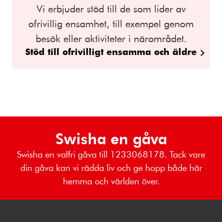
Vi erbjuder stöd till de som lider av
ofrivillig ensamhet, till exempel genom
besök eller aktiviteter i närområdet.
Stöd till ofrivilligt ensamma och äldre
Swisha en gåva
Swisha en valfri gåva till 1233068178. Tack vare
din gåva kan vi rädda liv och ge hopp både här
hemma och världen över.