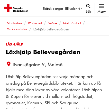
Skänk pengar
Bli volontär
Sök
Meny
Startsidan
På din ort
Skåne
Malmö stad
Verksamheter
Läxhjälp Bellevuegården
LÄXHJÄLP
Läxhjälp Bellevuegården
Svansjögatan 9, Malmö
Läxhjälp Bellevuegården ses varje måndag och
onsdag på Bellevuegårdsbiblioteket. Här kan du få
hjälp med dina läxor av våra volontärer. Läxhjälpen
är öppen för elever vid mellan- och högstadiet,
gymnasiet, Komvux, SFI och Sva grund.