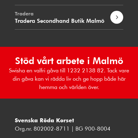
Tradera
Tradera Secondhand Butik Malmö
Stöd vårt arbete i Malmö
Swisha en valfri gåva till 1232 2138 82. Tack vare
din gåva kan vi rädda liv och ge hopp både här
hemma och världen över.
Svenska Röda Korset
Org.nr. 802002-8711 | BG 900-8004