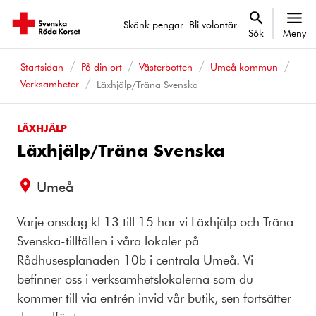
Skänk pengar
Bli volontär
Sök
Meny
Startsidan
På din ort
Västerbotten
Umeå kommun
Verksamheter
Läxhjälp/Träna Svenska
LÄXHJÄLP
Läxhjälp/Träna Svenska
Umeå
Varje onsdag kl 13 till 15 har vi Läxhjälp och Träna
Svenska-tillfällen i våra lokaler på
Rådhusesplanaden 10b i centrala Umeå. Vi
befinner oss i verksamhetslokalerna som du
kommer till via entrén invid vår butik, sen fortsätter