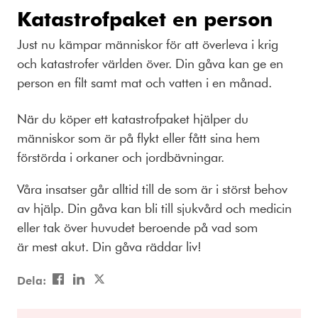
Katastrofpaket en person
Just nu kämpar människor för att överleva i krig
och katastrofer världen över. Din gåva kan ge en
person en filt samt mat och vatten i en månad.
När du köper ett katastrofpaket hjälper du
människor som är på flykt eller fått sina hem
förstörda i orkaner och jordbävningar.
Våra insatser går alltid till de som är i störst behov
av hjälp. Din gåva kan bli till sjukvård och medicin
eller tak över huvudet beroende på vad som
är mest akut. Din gåva räddar liv!​
Dela:
Dela
Dela
Dela
på
på
på
Facebook
LinkedIn
Twitter