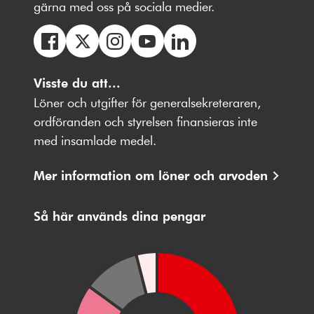
gärna med oss på sociala medier.
Följ
Följ
Följ
Följ
Följ
oss
Visste du att...
oss
oss
oss
oss
på
på
på
på
på
Löner och utgifter för generalsekreteraren,
Facebbok
X
Instagram
Youtube
LinkedIn
ordföranden och styrelsen finansieras inte
med insamlade medel.
Mer information om löner och arvoden
Så här används dina pengar