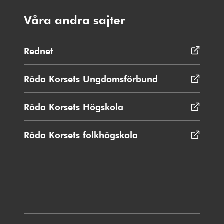
Våra andra sajter
Rednet
Öppnas
i
nytt
Röda Korsets Ungdomsförbund
Öppnas
fönster
i
nytt
Röda Korsets Högskola
Öppnas
fönster
i
nytt
Röda Korsets folkhögskola
Öppnas
fönster
i
nytt
fönster