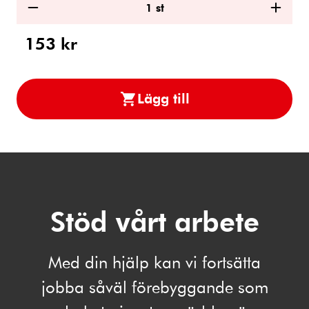
1
st
Minska
Öka
antal
antal
153
kr
Lägg till
Katastrofpaket
en
person
i
kundvagn.
Stöd vårt arbete
Med din hjälp kan vi fortsätta
jobba såväl förebyggande som