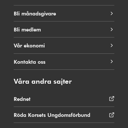
Bli månadsgivare
Bli medlem
Vår ekonomi
Kontakta oss
Våra andra sajter
Rednet
Öppnas
i
nytt
Röda Korsets Ungdomsförbund
Öppnas
fönster
i
nytt