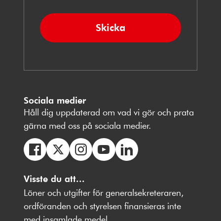
Skicka
Sociala medier
Håll dig uppdaterad om vad vi gör och prata
gärna med oss på sociala medier.
Följ
Följ
Följ
Följ
Följ
oss
Visste du att...
oss
oss
oss
oss
på
på
på
på
på
Löner och utgifter för generalsekreteraren,
Facebbok
X
Instagram
Youtube
LinkedIn
ordföranden och styrelsen finansieras inte
med insamlade medel.