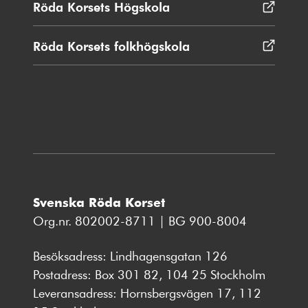
Röda Korsets Högskola
Öppnas
fönster
i
nytt
Röda Korsets folkhögskola
Öppnas
fönster
i
nytt
fönster
Svenska Röda Korset
Org.nr. 802002-8711 | BG 900-8004
Besöksadress: Lindhagensgatan 126
Postadress: Box 301 82, 104 25 Stockholm
Leveransadress: Hornsbergsvägen 17, 112