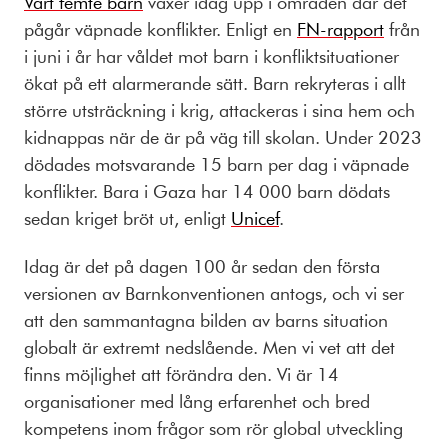
Vart femte barn
växer idag upp i områden där det
pågår väpnade konflikter. Enligt en
FN-rapport
från
i juni i år har våldet mot barn i konfliktsituationer
ökat på ett alarmerande sätt. Barn rekryteras i allt
större utsträckning i krig, attackeras i sina hem och
kidnappas när de är på väg till skolan. Under 2023
dödades motsvarande 15 barn per dag i väpnade
konflikter. Bara i Gaza har 14 000 barn dödats
sedan kriget bröt ut, enligt
Unicef
.
Idag är det på dagen 100 år sedan den första
versionen av Barnkonventionen antogs, och vi ser
att den sammantagna bilden av barns situation
globalt är extremt nedslående. Men vi vet att det
finns möjlighet att förändra den. Vi är 14
organisationer med lång erfarenhet och bred
kompetens inom frågor som rör global utveckling