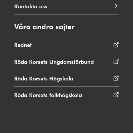
Kontakta oss
Våra andra sajter
Rednet
Öppnas
i
nytt
Röda Korsets Ungdomsförbund
Öppnas
fönster
i
nytt
Röda Korsets Högskola
Öppnas
fönster
i
nytt
Röda Korsets folkhögskola
Öppnas
fönster
i
nytt
fönster