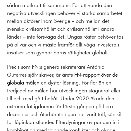
sådan motkraft tillsammans. För att vända den
negativa utvecklingen behöver vi stärka samarbetet
mellan aktörer inom Sverige – och mellan det
svenska civilsamhället och civilsamhället i andra
länder – inte försvaga det. Ungas röster behöver tas
på allvar och vi måste framför allt våga investera i
insatser som gynnar barns rättigheter globalt.
Precis som FN:s generalsekreterare António
Guterres själv skriver, är årets
FN-rapport över de
globala målen
en dyster läsning. För fler än en
tredjedel av målen har utvecklingen stagnerat eller
till och med gått bakåt. Under 2020 ökade den
extrema fattigdomen för första gången på flera
decennier och återhämtningen har varit tuff, särskilt
för låginkomstländer. Efterdyningar av pandemin i
kombination med väpnade konflikter och ökade