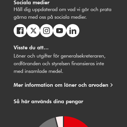
Sociala medier
Håll dig uppdaterad om vad vi gör och prata
gärna med oss på sociala medier.
Följ
Följ
Följ
Följ
Följ
oss
Visste du att...
oss
oss
oss
oss
på
på
på
på
på
Löner och utgifter för generalsekreteraren,
Facebbok
X
Instagram
Youtube
LinkedIn
ordföranden och styrelsen finansieras inte
med insamlade medel.
Mer information om löner och arvoden
Så här används dina pengar