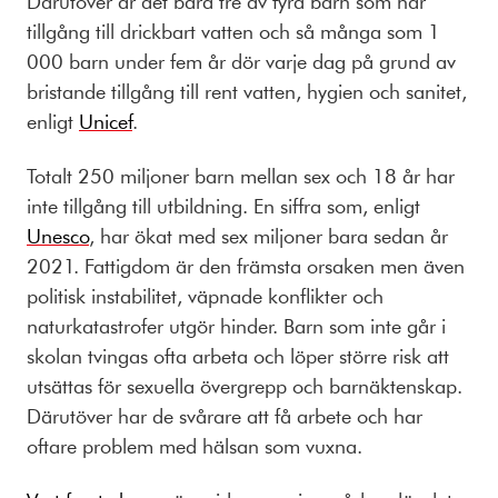
Därutöver är det bara tre av fyra barn som har
tillgång till drickbart vatten och så många som 1
000 barn under fem år dör varje dag på grund av
bristande tillgång till rent vatten, hygien och sanitet,
enligt
Unicef
.
Totalt 250 miljoner barn mellan sex och 18 år har
inte tillgång till utbildning. En siffra som, enligt
Unesco
, har ökat med sex miljoner bara sedan år
2021. Fattigdom är den främsta orsaken men även
politisk instabilitet, väpnade konflikter och
naturkatastrofer utgör hinder. Barn som inte går i
skolan tvingas ofta arbeta och löper större risk att
utsättas för sexuella övergrepp och barnäktenskap.
Därutöver har de svårare att få arbete och har
oftare problem med hälsan som vuxna.