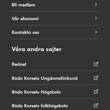
Bli medlem
Vår ekonomi
Kontakta oss
Våra andra sajter
Rednet
Öppnas
i
nytt
Röda Korsets Ungdomsförbund
Öppnas
fönster
i
nytt
Röda Korsets Högskola
Öppnas
fönster
i
nytt
Röda Korsets folkhögskola
Öppnas
fönster