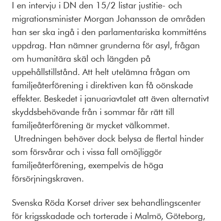
I en intervju i DN den 15/2 listar justitie- och
migrationsminister Morgan Johansson de områden
han ser ska ingå i den parlamentariska kommitténs
uppdrag. Han nämner grunderna för asyl, frågan
om humanitära skäl och längden på
uppehållstillstånd. Att helt utelämna frågan om
familjeåterförening i direktiven kan få oönskade
effekter. Beskedet i januariavtalet att även alternativt
skyddsbehövande från i sommar får rätt till
familjeåterförening är mycket välkommet.
Utredningen behöver dock belysa de flertal hinder
som försvårar och i vissa fall omöjliggör
familjeåterförening, exempelvis de höga
försörjningskraven.
Svenska Röda Korset driver sex behandlingscenter
för krigsskadade och torterade i Malmö, Göteborg,