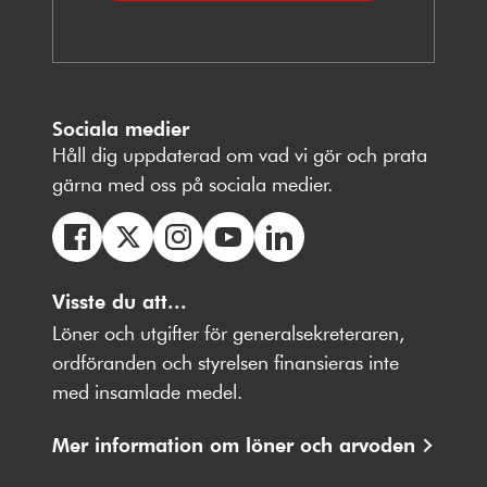
Sociala medier
Håll dig uppdaterad om vad vi gör och prata
gärna med oss på sociala medier.
Följ
Följ
Följ
Följ
Följ
oss
Visste du att...
oss
oss
oss
oss
på
på
på
på
på
Löner och utgifter för generalsekreteraren,
Facebbok
X
Instagram
Youtube
LinkedIn
ordföranden och styrelsen finansieras inte
med insamlade medel.
Mer information om löner och arvoden