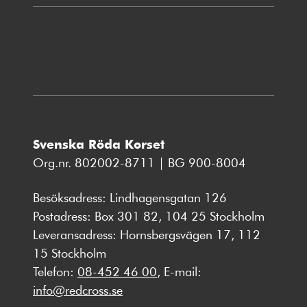
i
nytt
fönster
Svenska Röda Korset
Org.nr. 802002-8711 | BG 900-8004
Besöksadress: Lindhagensgatan 126
Postadress: Box 301 82, 104 25 Stockholm
Leveransadress: Hornsbergsvägen 17, 112
15 Stockholm
Telefon:
08-452 46 00
, E-mail:
info@redcross.se