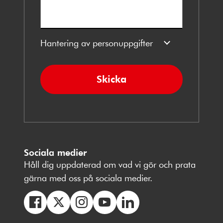
Hantering av personuppgifter
Skicka
Sociala medier
Håll dig uppdaterad om vad vi gör och prata
gärna med oss på sociala medier.
Följ
Följ
Följ
Följ
Följ