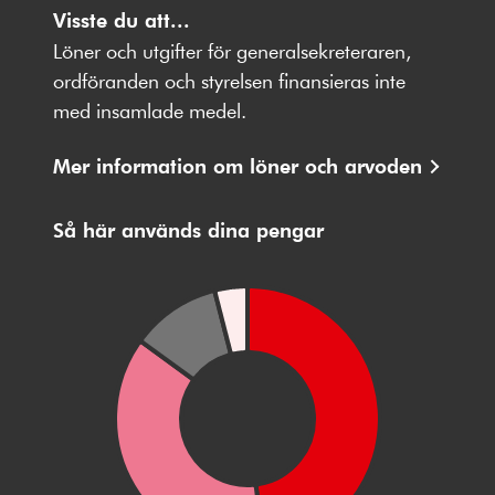
oss
Visste du att...
oss
oss
oss
oss
på
på
på
på
på
Löner och utgifter för generalsekreteraren,
Facebbok
X
Instagram
Youtube
LinkedIn
ordföranden och styrelsen finansieras inte
med insamlade medel.
Mer information om löner och arvoden
Så här används dina pengar