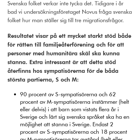
Svenska folket verkar inte tycka det. Tidigare i år
bad vi undersökningsföretaget Novus fråga svenska
folket hur man ställer sig till tre migrationsfrågor.
Resultatet visar på ett mycket starkt stöd både
för rätten till familjeåterförening och för att
personer med humanitära skäl ska kunna
stanna. Extra intressant är att detta stöd
återfinns hos sympatisörerna för de båda
största partierna, S och M:
90 procent av S-sympatisörerna och 62
procent av M-sympatisörerna instämmer (helt
eller delvis) i att barn som vistats flera år i
Sverige och lärt sig svenska språket ska ha en
möjlighet att stanna i Sverige. Endast 2
procent av S-sympatisörerna och 18 procent
av M-sympatisörerna tar avstånd (helt eller