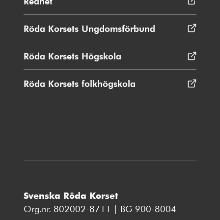
Rednet
Öppnas
i
nytt
Röda Korsets Ungdomsförbund
Öppnas
fönster
i
nytt
Röda Korsets Högskola
Öppnas
fönster
i
nytt
Röda Korsets folkhögskola
Öppnas
fönster
i
nytt
fönster
Svenska Röda Korset
Org.nr. 802002-8711 | BG 900-8004