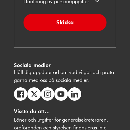
Hantering av personuppgifter
Skicka
Sociala medier
Håll dig uppdaterad om vad vi gör och prata
gärna med oss på sociala medier.
Följ
Följ
Följ
Följ
Följ
oss
Visste du att...
oss
oss
oss
oss
på
på
på
på
på
Löner och utgifter för generalsekreteraren,
Facebbok
X
Instagram
Youtube
LinkedIn
ordföranden och styrelsen finansieras inte