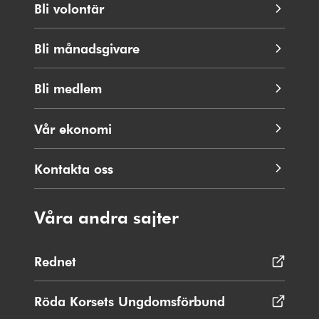
Bli volontär
Bli månadsgivare
Bli medlem
Vår ekonomi
Kontakta oss
Våra andra sajter
Rednet
Öppnas
i
nytt
Röda Korsets Ungdomsförbund
Öppnas
fönster
i