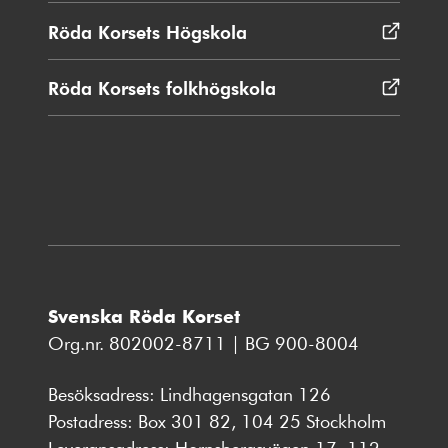
nytt
Röda Korsets Högskola
Öppnas
fönster
i
nytt
Röda Korsets folkhögskola
Öppnas
fönster
i
nytt
fönster
Svenska Röda Korset
Org.nr. 802002-8711 | BG 900-8004
Besöksadress: Lindhagensgatan 126
Postadress: Box 301 82, 104 25 Stockholm
Leveransadress: Hornsbergsvägen 17, 112