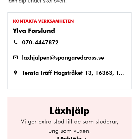
läxhjälp under skolloven.
KONTAKTA VERKSAMHETEN
Ylva Forslund
070-4447872
laxhjalpen@spangaredcross.se
Tensta träff Hagstråket 13, 16363, Tensta
Läxhjälp
Vi ger extra stöd till de som studerar,
ung som vuxen.
Läxhjälp