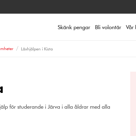
Skänk pengar
Bli volontär
Vår 
amheter
Läxhjälpen i Kista
a
lp för studerande i Järva i alla åldrar med alla