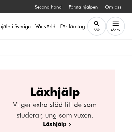
Second hand
Första hjälpen
Om oss
hjälp i Sverige
Vår värld
För företag
Sök
Meny
Läxhjälp
Vi ger extra stöd till de som
studerar, ung som vuxen.
Läxhjälp