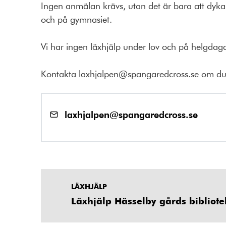
Ingen anmälan krävs, utan det är bara att dyka 
och på gymnasiet.
Vi har ingen läxhjälp under lov och på helgdaga
Kontakta laxhjalpen@spangaredcross.se om du har
laxhjalpen@spangaredcross.se
LÄXHJÄLP
Läxhjälp Hässelby gårds bibliote