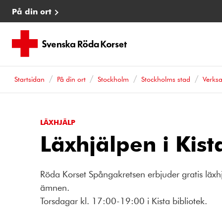
På din ort
Startsidan
På din ort
Stockholm
Stockholms stad
Verks
LÄXHJÄLP
Läxhjälpen i Kist
Röda Korset Spångakretsen erbjuder gratis läxhjä
ämnen.
Torsdagar kl. 17:00-19:00 i Kista bibliotek.