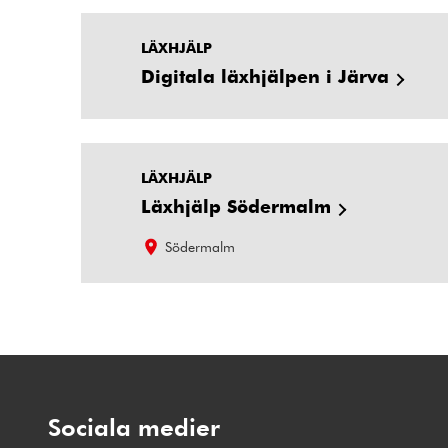
LÄXHJÄLP
Digitala läxhjälpen i Järva
LÄXHJÄLP
Läxhjälp Södermalm
Södermalm
Sociala medier