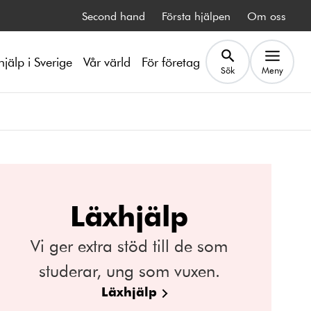
Second hand
Första hjälpen
Om oss
hjälp i Sverige
Vår värld
För företag
Sök
Meny
Läxhjälp
Vi ger extra stöd till de som
studerar, ung som vuxen.
Läxhjälp