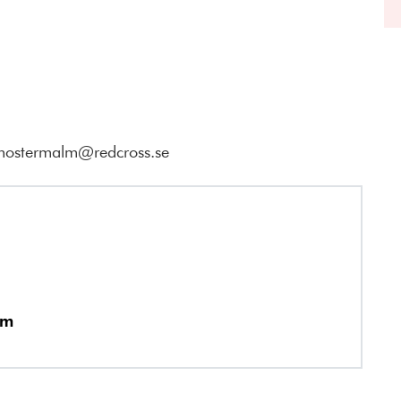
lmostermalm@redcross.se
lm