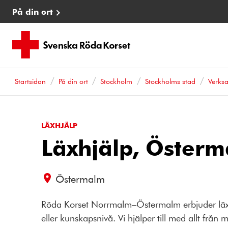
På din ort
Startsidan
På din ort
Stockholm
Stockholms stad
Verks
LÄXHJÄLP
Läxhjälp, Österm
Östermalm
Röda Korset Norrmalm–Östermalm erbjuder läxh
eller kunskapsnivå. Vi hjälper till med allt från m