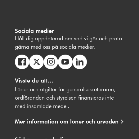
Sociala medier
Håll dig uppdaterad om vad vi gör och prata
gärna med oss på sociala medier.
Följ
Följ
Följ
Följ
Följ
oss
Visste du att...
oss
oss
oss
oss
på
på
på
på
på
Löner och utgifter för generalsekreteraren,
Facebbok
X
Instagram
Youtube
LinkedIn
ordföranden och styrelsen finansieras inte
med insamlade medel.
Mer information om löner och arvoden