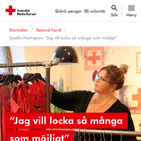
Skänk pengar
Bli volontär
Sök
Meny
Startsidan
Second hand
Josefin Holmgren: ”Jag vill locka så många som möjligt”
”Jag vill locka så många
som möjligt”