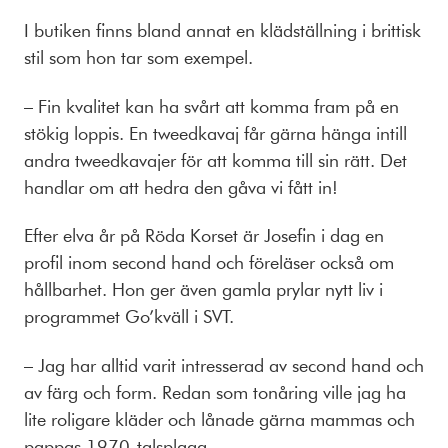
I butiken finns bland annat en klädställning i brittisk
stil som hon tar som exempel.
– Fin kvalitet kan ha svårt att komma fram på en
stökig loppis. En tweedkavaj får gärna hänga intill
andra tweedkavajer för att komma till sin rätt. Det
handlar om att hedra den gåva vi fått in!
Efter elva år på Röda Korset är Josefin i dag en
profil inom second hand och föreläser också om
hållbarhet. Hon ger även gamla prylar nytt liv i
programmet Go’kväll i SVT.
– Jag har alltid varit intresserad av second hand och
av färg och form. Redan som tonåring ville jag ha
lite roligare kläder och lånade gärna mammas och
pappas 1970-talsplagg.