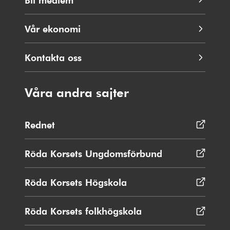
Vår ekonomi
Kontakta oss
Våra andra sajter
Rednet
Öppnas
i
nytt
Röda Korsets Ungdomsförbund
Öppnas
fönster
i
nytt
Röda Korsets Högskola
Öppnas
fönster
i
nytt
Röda Korsets folkhögskola
Öppnas
fönster
i