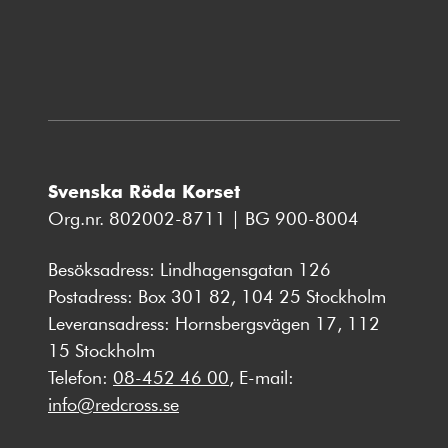
nytt
fönster
Svenska Röda Korset
Org.nr. 802002-8711 | BG 900-8004
Besöksadress: Lindhagensgatan 126
Postadress: Box 301 82, 104 25 Stockholm
Leveransadress: Hornsbergsvägen 17, 112
15 Stockholm
Telefon:
08-452 46 00
, E-mail:
info@redcross.se