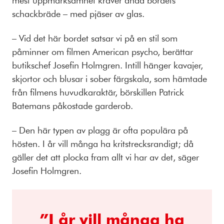
mest uppmärksamhet kräver ändå bordets
schackbräde – med pjäser av glas.
– Vid det här bordet satsar vi på en stil som
påminner om filmen American psycho, berättar
butikschef Josefin Holmgren. Intill hänger kavajer,
skjortor och blusar i sober färgskala, som hämtade
från filmens huvudkaraktär, börskillen Patrick
Batemans påkostade garderob.
– Den här typen av plagg är ofta populära på
hösten. I år vill många ha kritstrecksrandigt; då
gäller det att plocka fram allt vi har av det, säger
Josefin Holmgren.
”I år vill många ha