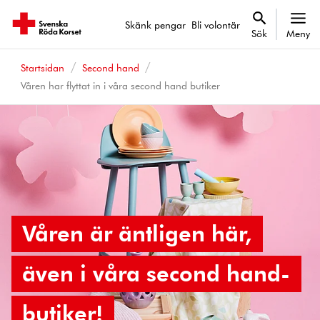
Skänk pengar
Bli volontär
Sök
Meny
Startsidan
Second hand
Våren har flyttat in i våra second hand butiker
Våren är äntligen här,
även i våra second hand-
butiker!