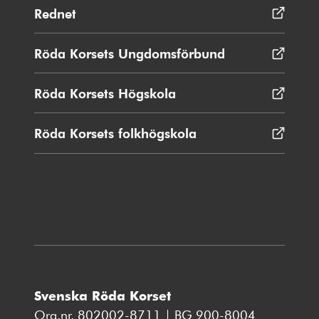
Rednet
Öppnas
i
nytt
Röda Korsets Ungdomsförbund
Öppnas
fönster
i
nytt
Röda Korsets Högskola
Öppnas
fönster
i
nytt
Röda Korsets folkhögskola
Öppnas
fönster
i
nytt
fönster
Svenska Röda Korset
Org.nr. 802002-8711 | BG 900-8004