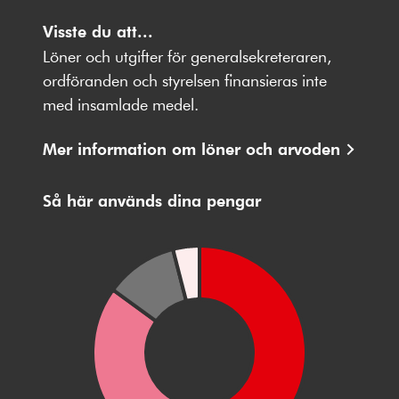
Följ
Följ
Följ
Följ
Följ
oss
Visste du att...
oss
oss
oss
oss
på
på
på
på
på
Löner och utgifter för generalsekreteraren,
Facebbok
X
Instagram
Youtube
LinkedIn
ordföranden och styrelsen finansieras inte
med insamlade medel.
Mer information om löner och arvoden
Så här används dina pengar