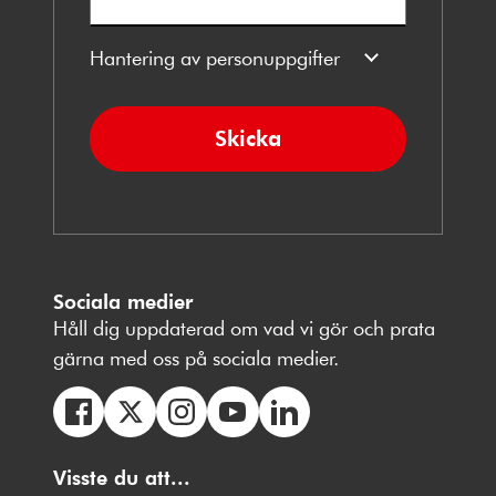
Hantering av personuppgifter
Skicka
Sociala medier
Håll dig uppdaterad om vad vi gör och prata
gärna med oss på sociala medier.
Följ
Följ
Följ
Följ
Följ
oss
Visste du att...
oss
oss
oss
oss