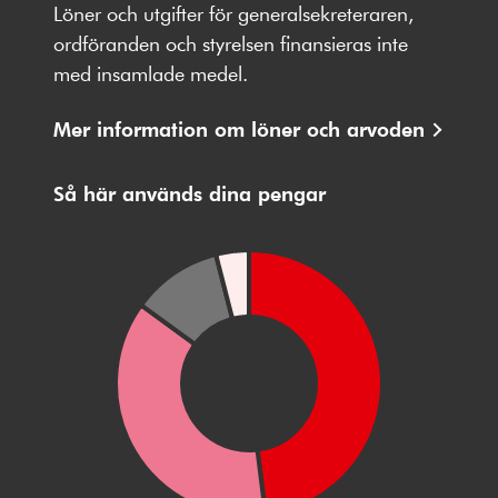
på
på
på
på
på
Löner och utgifter för generalsekreteraren,
Facebbok
X
Instagram
Youtube
LinkedIn
ordföranden och styrelsen finansieras inte
med insamlade medel.
Mer information om löner och arvoden
Så här används dina pengar