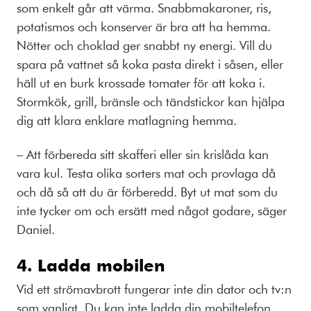
som enkelt går att värma. Snabbmakaroner, ris,
potatismos och konserver är bra att ha hemma.
Nötter och choklad ger snabbt ny energi. Vill du
spara på vattnet så koka pasta direkt i såsen, eller
häll ut en burk krossade tomater för att koka i.
Stormkök, grill, bränsle och tändstickor kan hjälpa
dig att klara enklare matlagning hemma.
– Att förbereda sitt skafferi eller sin krislåda kan
vara kul. Testa olika sorters mat och provlaga då
och då så att du är förberedd. Byt ut mat som du
inte tycker om och ersätt med något godare, säger
Daniel.
4. Ladda mobilen
Vid ett strömavbrott fungerar inte din dator och tv:n
som vanligt. Du kan inte ladda din mobiltelefon