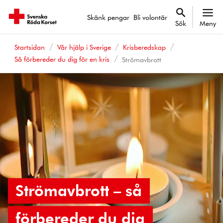
Skänk pengar
Bli volontär
Sök
Meny
Startsidan
Vår hjälp i Sverige
Krisberedskap
Så förbereder du dig för en kris
Strömavbrott
Strömavbrott – så
förbereder du dig