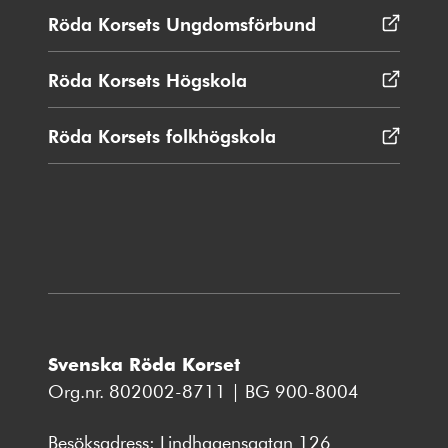
nytt
Röda Korsets Ungdomsförbund
Öppnas
fönster
i
nytt
Röda Korsets Högskola
Öppnas
fönster
i
nytt
Röda Korsets folkhögskola
Öppnas
fönster
i
nytt
fönster
Svenska Röda Korset
Org.nr. 802002-8711 | BG 900-8004
Besöksadress: Lindhagensgatan 126