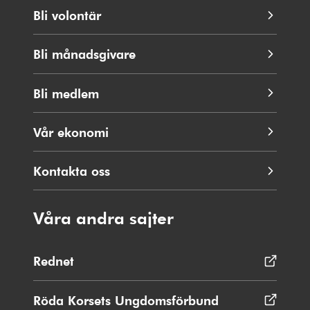
Bli volontär
Bli månadsgivare
Bli medlem
Vår ekonomi
Kontakta oss
Våra andra sajter
Rednet
Öppnas
i
nytt
Röda Korsets Ungdomsförbund
Öppnas
fönster