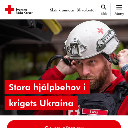
Skänk pengar
Bli volontär
Sök
Meny
Stora hjälpbehov i
krigets Ukraina
Ge en gåva nu