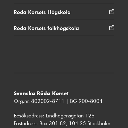
i
nytt
Röda Korsets Högskola
Öppnas
fönster
i
nytt
Röda Korsets folkhögskola
Öppnas
fönster
i
nytt
fönster
Svenska Röda Korset
Org.nr. 802002-8711 | BG 900-8004
Besöksadress: Lindhagensgatan 126
Postadress: Box 301 82, 104 25 Stockholm