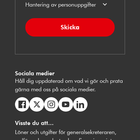
Hantering av personuppgifter
Skicka
Sociala medier
Håll dig uppdaterad om vad vi gör och prata
gärna med oss på sociala medier.
Följ
Följ
Följ
Följ
Följ
oss
Visste du att...
oss
oss
oss
oss
på
på
på
på
på
Löner och utgifter för generalsekreteraren,
Facebbok
X
Instagram
Youtube
LinkedIn