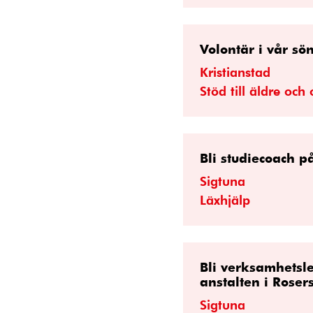
Volontär i vår sö
Kristianstad
Stöd till äldre och
Bli studiecoach p
Sigtuna
Läxhjälp
Bli verksamhetsl
anstalten i Roser
Sigtuna