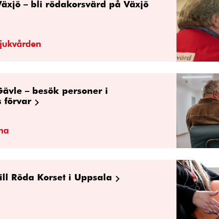
Växjö – bli rödakorsvärd på Växjö
sjukvården
Gävle – besök personer i
 förvar
gna
ill Röda Korset i Uppsala