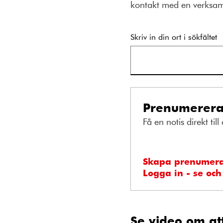
kontakt med en verksam
Skriv in din ort i sökfältet
Prenumerera
Få en notis direkt ti
Skapa prenumera
Logga in - se oc
Se video om att