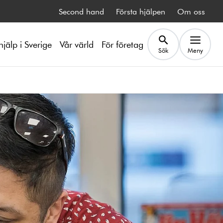
Second hand
Första hjälpen
Om oss
hjälp i Sverige
Vår värld
För företag
Sök
Meny