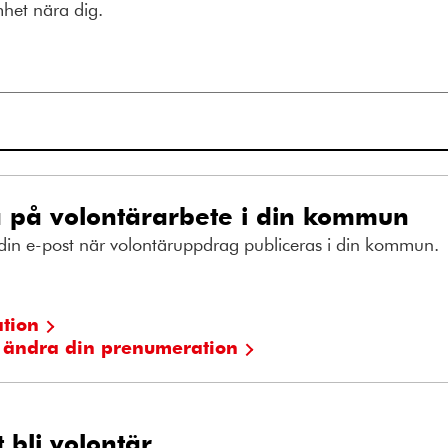
het nära dig.
 på volontärarbete i din kommun
ll din e-post när volontäruppdrag publiceras i din kommun.
tion
h ändra din prenumeration
 bli volontär