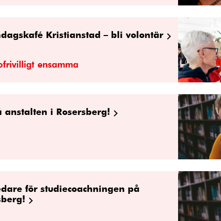
ndagskafé Kristianstad – bli volontär
 ofrivilligt ensamma
å anstalten i Rosersberg!
edare för studiecoachningen på
sberg!