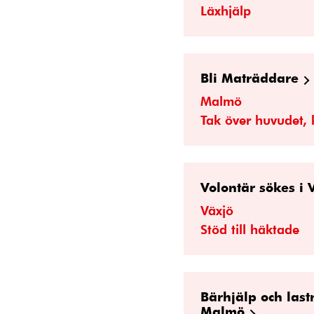
Läxhjälp
Bli Maträddare
Malmö
Tak över huvudet, 
Volontär sökes i
Växjö
Stöd till häktade
Bärhjälp och last
Malmö