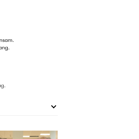
ensam.
mang.
ag.