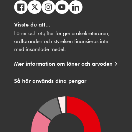
Följ
Följ
Följ
Följ
Följ
oss
Visste du att...
oss
oss
oss
oss
på
på
på
på
på
Löner och utgifter för generalsekreteraren,
Facebbok
X
Instagram
Youtube
LinkedIn
ordföranden och styrelsen finansieras inte
med insamlade medel.
Mer information om löner och arvoden
Så här används dina pengar