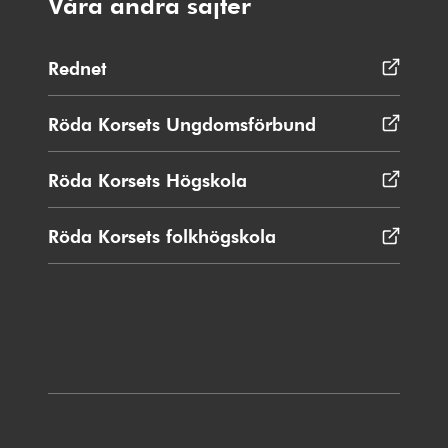
Våra andra sajter
Rednet
Öppnas
i
nytt
Röda Korsets Ungdomsförbund
Öppnas
fönster
i
nytt
Röda Korsets Högskola
Öppnas
fönster
i
nytt
Röda Korsets folkhögskola
Öppnas
fönster
i
nytt
fönster