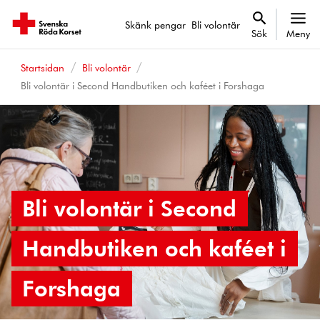
Skänk pengar
Bli volontär
Sök
Meny
Startsidan
Bli volontär
Bli volontär i Second Handbutiken och kaféet i Forshaga
Bli volontär i Second
Handbutiken och kaféet i
Forshaga