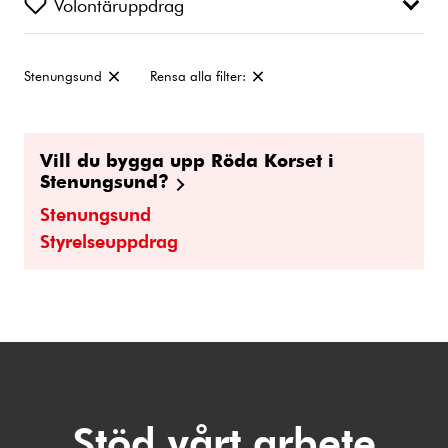
Volontäruppdrag
Stenungsund
Rensa alla filter:
Ta
bort
filter:
Vill du bygga upp Röda Korset i
Stenungsund?
Stenungsund
Styrelseuppdrag
Stöd vårt arbete