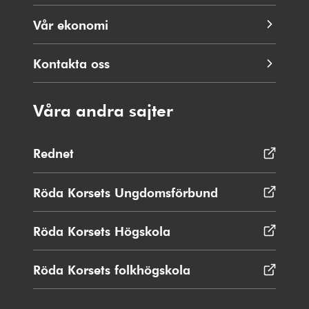
Vår ekonomi
Kontakta oss
Våra andra sajter
Rednet
Öppnas
i
nytt
Röda Korsets Ungdomsförbund
Öppnas
fönster
i
nytt
Röda Korsets Högskola
Öppnas
fönster
i
nytt
Röda Korsets folkhögskola
Öppnas
fönster
i
nytt