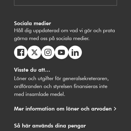
Sociala medier
Håll dig uppdaterad om vad vi gör och prata
gärna med oss på sociala medier.
Följ
Följ
Följ
Följ
Följ
oss
Visste du att...
oss
oss
oss
oss
på
på
på
på
på
Löner och utgifter för generalsekreteraren,
Facebbok
X
Instagram
Youtube
LinkedIn
ordföranden och styrelsen finansieras inte
med insamlade medel.
Mer information om löner och arvoden
Så här används dina pengar