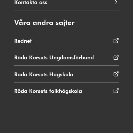
Kontakta oss
Våra andra sajter
Rednet
Öppnas
i
nytt
Röda Korsets Ungdomsförbund
Öppnas
fönster
i
nytt
Röda Korsets Högskola
Öppnas
fönster
i
nytt
Röda Korsets folkhögskola
Öppnas
fönster
i
nytt
fönster