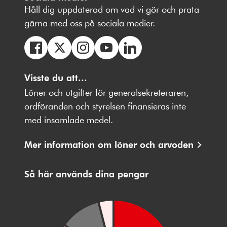
Håll dig uppdaterad om vad vi gör och prata
gärna med oss på sociala medier.
Följ
Följ
Följ
Följ
Följ
oss
Visste du att...
oss
oss
oss
oss
på
på
på
på
på
Löner och utgifter för generalsekreteraren,
Facebbok
X
Instagram
Youtube
LinkedIn
ordföranden och styrelsen finansieras inte
med insamlade medel.
Mer information om löner och arvoden
Så här används dina pengar