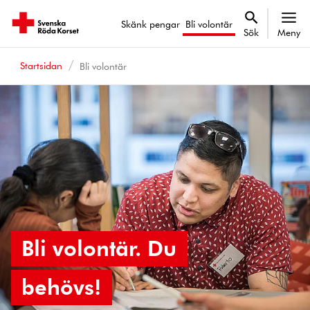
Skänk pengar
Bli volontär
Sök
Meny
Startsidan
Bli volontär
Bli volontär. Du
behövs!