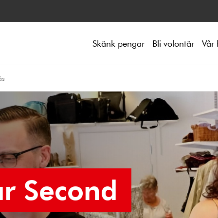
Skänk pengar
Bli volontär
Vår 
ås
vår Second