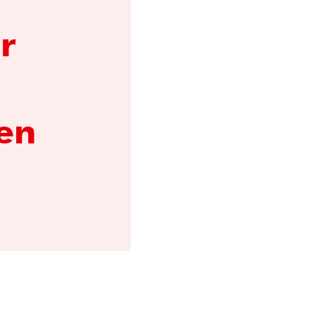
r
 en