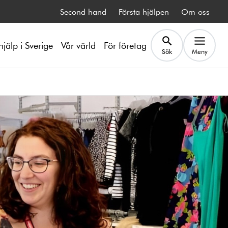
Second hand
Första hjälpen
Om oss
hjälp i Sverige
Vår värld
För företag
Sök
Meny