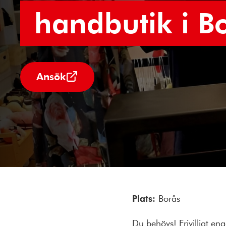
handbutik i B
Ansök
Plats:
Borås
Du behövs! Frivilligt e