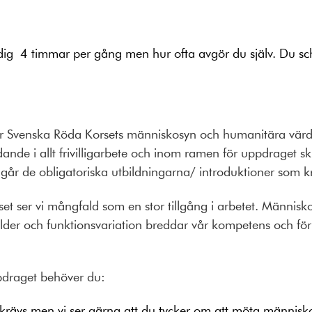
ig 4 timmar per gång men hur ofta avgör du själv. Du s
elar Svenska Röda Korsets människosyn och humanitära värd
ande i allt frivilligarbete och inom ramen för uppdraget sk
går de obligatoriska utbildningarna/ introduktioner som 
t ser vi mångfald som en stor tillgång i arbetet. Männis
, ålder och funktionsvariation breddar vår kompetens och fö
ppdraget behöver du:
krävs men vi ser gärna att du tycker om att möta människo