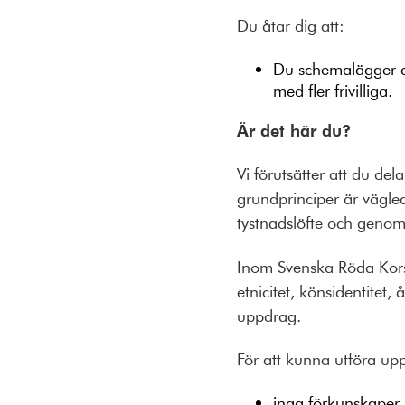
Du åtar dig att:
Du schemalägger d
med fler frivilliga.
Är det här du?
Vi förutsätter att du d
grundprinciper är vägled
tystnadslöfte och genom
Inom Svenska Röda Korse
etnicitet, könsidentitet
uppdrag.
För att kunna utföra u
inga förkunskaper 