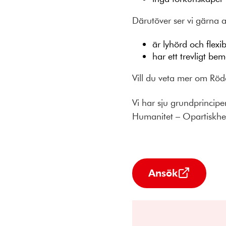
Därutöver ser vi gärna 
är lyhörd och flexi
har ett trevligt b
Vill du veta mer om Röd
Vi har sju grundprincipe
Humanitet – Opartiskhet 
Ansök