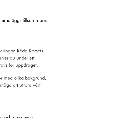
chemaläggs tillsammans
eringar. Röda Korsets
river du under ett
krävs för uppdraget.
kor med olika bakgrund,
rmåga att utföra vårt
r och ge service.