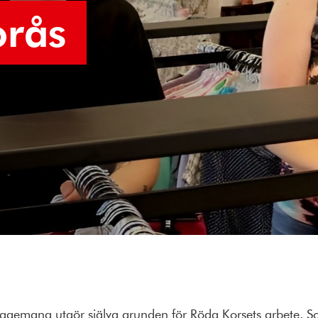
orås
ngagemang utgör själva grunden för Röda Korsets arbete. 