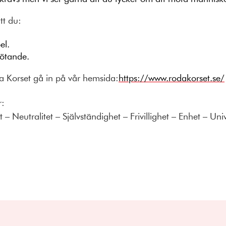
att du:
bel.
emötande.
a Korset gå in på vår hemsida:
https://www.rodakorset.se/
r:
– Neutralitet – Självständighet – Frivillighet – Enhet – Uni