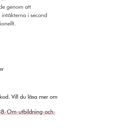
både genom att
intäkterna i second
onellt.
er
kod. Vill du läsa mer om
38-Om-utbildning-och-