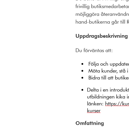
frivillig butiksmedarbet
möjliggöra återanvändni
hand-butikerna går till 
Uppdragsbeskrivning
Du förväntas att:
Följa och uppdater
Möta kunder, stå i
Bidra till att butike
Delta i en introdu
utbildningen kika 
länken:
https://k
kurser
Omfattning