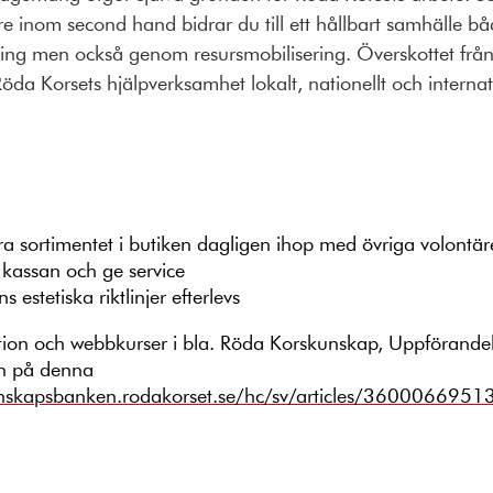
are inom second hand bidrar du till ett hållbart samhälle 
ng men också genom resursmobilisering. Överskottet från 
Röda Korsets hjälpverksamhet lokalt, nationellt och internati
a sortimentet i butiken dagligen ihop med övriga volontär
 kassan och ge service
ns estetiska riktlinjer efterlevs
ktion och webbkurser i bla. Röda Korskunskap, Uppförande
in på denna
unskapsbanken.rodakorset.se/hc/sv/articles/3600066951