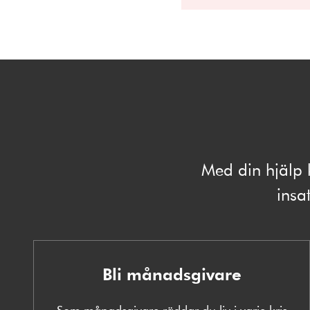
Med din hjälp 
insat
Bli månadsgivare
Som månadsgivare räddar du liv i varje kris