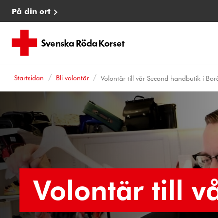
På din ort
Startsidan
Bli volontär
Volontär till vår Second handbutik i Bor
Volontär till 