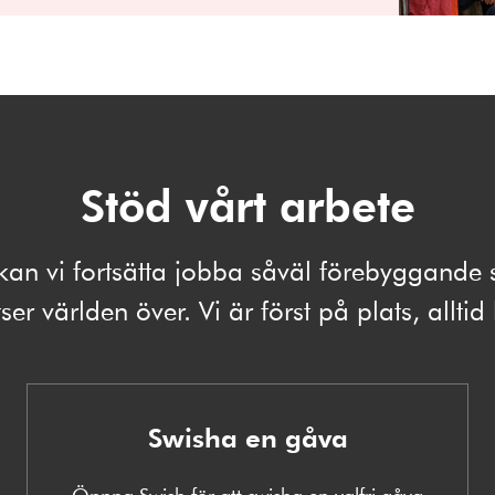
Stöd vårt arbete
kan vi fortsätta jobba såväl förebyggand
ser världen över. Vi är först på plats, alltid
Swisha en gåva
Öppna Swish för att swisha en valfri gåva