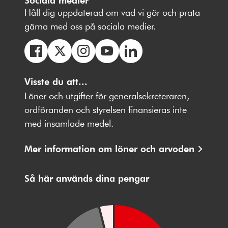
Håll dig uppdaterad om vad vi gör och prata
gärna med oss på sociala medier.
Följ
Följ
Följ
Följ
Följ
oss
Visste du att...
oss
oss
oss
oss
på
på
på
på
på
Löner och utgifter för generalsekreteraren,
Facebbok
X
Instagram
Youtube
LinkedIn
ordföranden och styrelsen finansieras inte
med insamlade medel.
Mer information om löner och arvoden
Så här används dina pengar