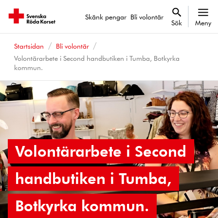
Skänk pengar
Bli volontär
Sök
Meny
Startsidan
Bli volontär
Volontärarbete i Second handbutiken i Tumba, Botkyrka
kommun.
Volontärarbete i Second
handbutiken i Tumba,
Botkyrka kommun.