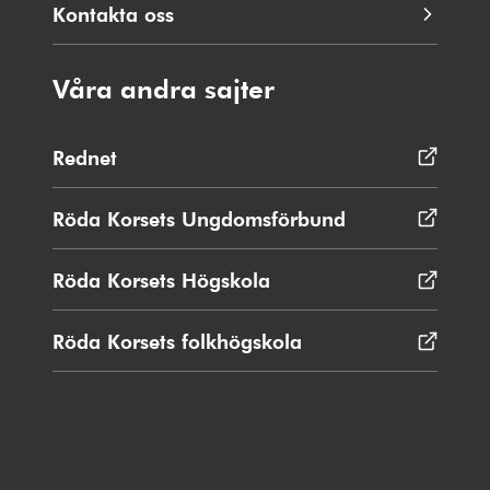
Kontakta oss
Våra andra sajter
Rednet
Öppnas
i
nytt
Röda Korsets Ungdomsförbund
Öppnas
fönster
i
nytt
Röda Korsets Högskola
Öppnas
fönster
i
nytt
Röda Korsets folkhögskola
Öppnas
fönster
i
nytt
fönster