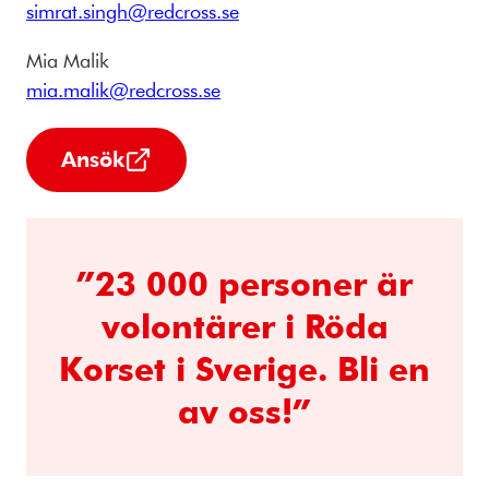
simrat.singh@redcross.se
Mia Malik
mia.malik@redcross.se
Ansök
”23 000 personer är
volontärer i Röda
Korset i Sverige. Bli en
av oss!”