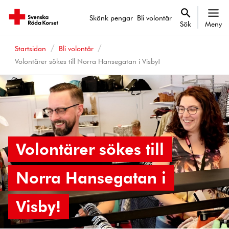
Skänk pengar
Bli volontär
Sök
Meny
Startsidan
Bli volontär
Volontärer sökes till Norra Hansegatan i Visby!
Volontärer sökes till
Norra Hansegatan i
Visby!