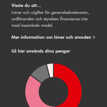
oss
Visste du att...
oss
oss
oss
oss
på
på
på
på
på
Löner och utgifter för generalsekreteraren,
Facebbok
X
Instagram
Youtube
LinkedIn
ordföranden och styrelsen finansieras inte
med insamlade medel.
Mer information om löner och arvoden
Så här används dina pengar