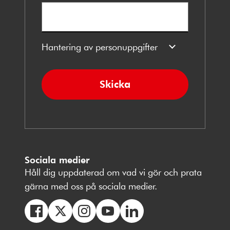
Hantering av personuppgifter
Skicka
Sociala medier
Håll dig uppdaterad om vad vi gör och prata
gärna med oss på sociala medier.
Följ
Följ
Följ
Följ
Följ