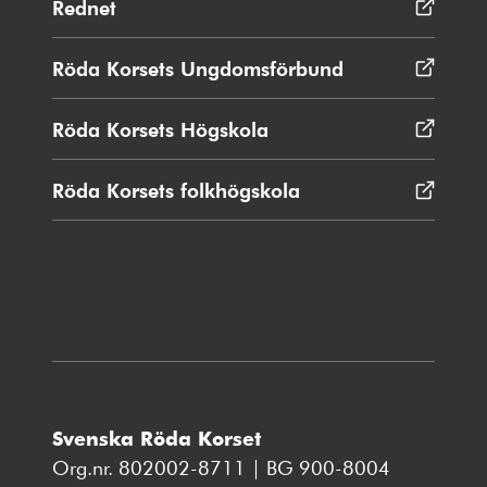
Rednet
Öppnas
i
nytt
Röda Korsets Ungdomsförbund
Öppnas
fönster
i
nytt
Röda Korsets Högskola
Öppnas
fönster
i
nytt
Röda Korsets folkhögskola
Öppnas
fönster
i
nytt
fönster
Svenska Röda Korset
Org.nr. 802002-8711 | BG 900-8004