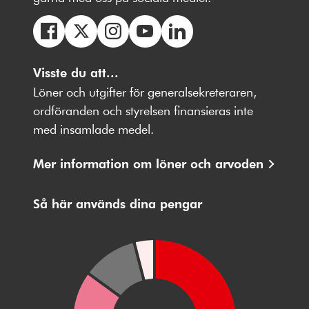
Följ
Följ
Följ
Följ
Följ
oss
Visste du att...
oss
oss
oss
oss
på
på
på
på
på
Löner och utgifter för generalsekreteraren,
Facebbok
X
Instagram
Youtube
LinkedIn
ordföranden och styrelsen finansieras inte
med insamlade medel.
Mer information om löner och arvoden
Så här används dina pengar