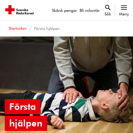
Skänk pengar
Bli volontär
Sök
Meny
Startsidan
Första hjälpen
Första
hjälpen