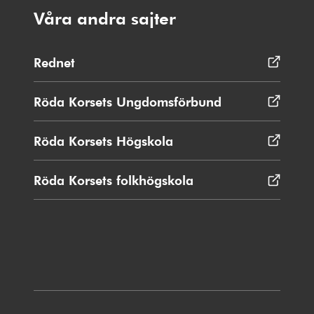
Våra andra sajter
Rednet
Öppnas
i
nytt
Röda Korsets Ungdomsförbund
Öppnas
fönster
i
nytt
Röda Korsets Högskola
Öppnas
fönster
i
nytt
Röda Korsets folkhögskola
Öppnas
fönster
i
nytt
fönster