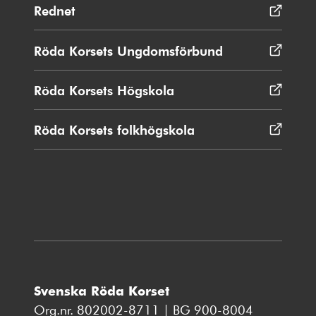
Rednet
Öppnas
i
nytt
Röda Korsets Ungdomsförbund
Öppnas
fönster
i
nytt
Röda Korsets Högskola
Öppnas
fönster
i
nytt
Röda Korsets folkhögskola
Öppnas
fönster
i
nytt
fönster
Svenska Röda Korset
Org.nr. 802002-8711 | BG 900-8004