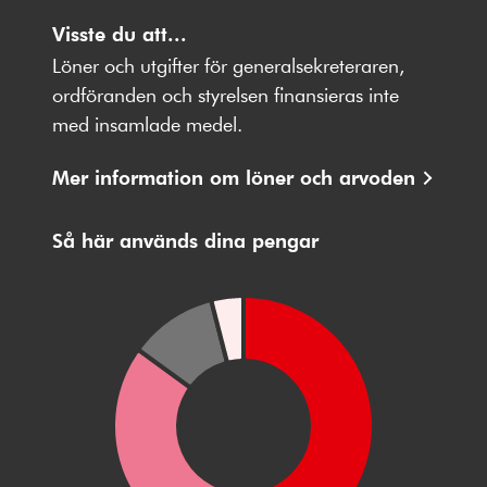
Följ
Följ
Följ
Följ
Följ
oss
Visste du att...
oss
oss
oss
oss
på
på
på
på
på
Löner och utgifter för generalsekreteraren,
Facebbok
X
Instagram
Youtube
LinkedIn
ordföranden och styrelsen finansieras inte
med insamlade medel.
Mer information om löner och arvoden
Så här används dina pengar