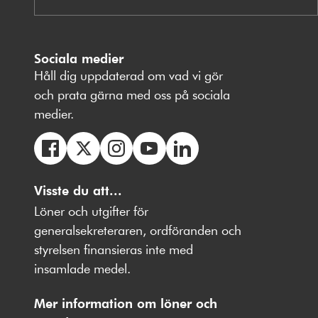
Sociala medier
Håll dig uppdaterad om vad vi gör
och prata gärna med oss på sociala
medier.
Följ
Följ
Följ
Följ
Följ
oss
Visste du att...
oss
oss
oss
oss
på
på
på
på
på
Löner och utgifter för
Facebbok
X
Instagram
Youtube
LinkedIn
generalsekreteraren, ordföranden och
styrelsen finansieras inte med
insamlade medel.
Mer information om löner och