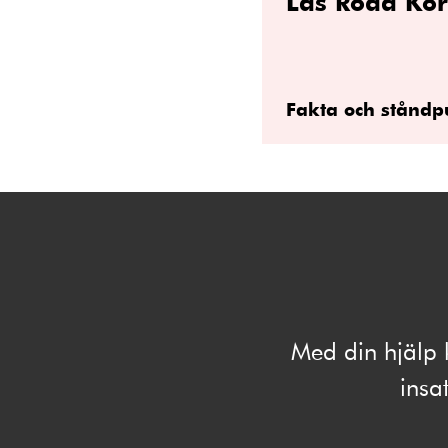
Läs Röda Kor
Fakta och ståndp
Med din hjälp 
insat