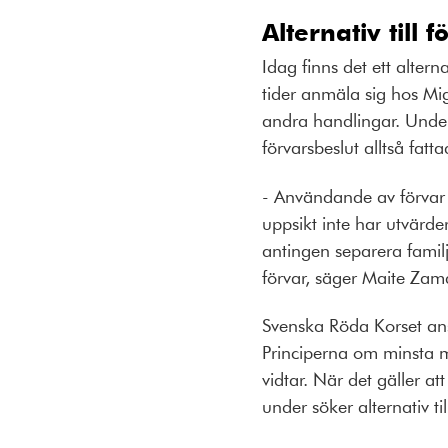
Alternativ till 
Idag finns det ett altern
tider anmäla sig hos Migr
andra handlingar. Unde
förvarsbeslut alltså fat
- Användande av förvar b
uppsikt inte har utvärder
antingen separera famil
förvar, säger Maite Zam
Svenska Röda Korset anse
Principerna om minsta m
vidtar. När det gäller a
under söker alternativ til