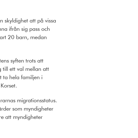
en skyldighet att på vissa
mna ifrån sig pass och
bart 20 barn, medan
ns syften trots att
ill ett val mellan att
ta hela familjen i
Korset.
drarnas migrationsstatus.
tgärder som myndigheter
are att myndigheter