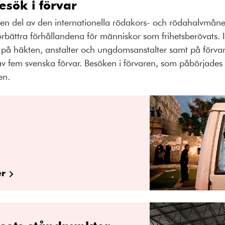
esök i förvar
en del av den internationella rödakors- och rödahalvmån
förbättra förhållandena för människor som frihetsberövats. I
å häkten, anstalter och ungdomsanstalter samt på förvar
av fem svenska förvar. Besöken i förvaren, som påbörjades
en.
er