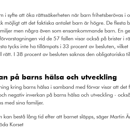
m i syfte att öka rättssäkerheten när barn frihetsberövas i 
k möjligt att det faktiska antalet barn är högre. De flesta 
familjer men några även som ensamkommande barn. En g
 förvarstagningen vid de 57 fallen visar också på brister i r
a tycks inte ha tillämpats i 33 procent av besluten, vilket 
ll rätt. I 38 procent av besluten saknas den obligatoriska 
an på barns hälsa och utveckling
ng kring barns hälsa i samband med förvar visar att det fi
ch negativ inverkan på barns hälsa och utveckling - också 
ns med sina familjer.
kan bestå lång tid efter att barnet släpps, säger Martin Ä
Röda Korset