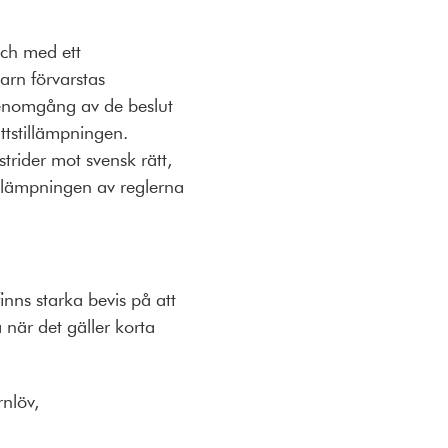
och med ett
barn förvarstas
enomgång av de beslut
ättstillämpningen.
strider mot svensk rätt,
tillämpningen av reglerna
nns starka bevis på att
när det gäller korta
rnlöv,