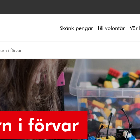
Skänk pengar
Bli volontär
Vår 
arn i förvar
n i förvar