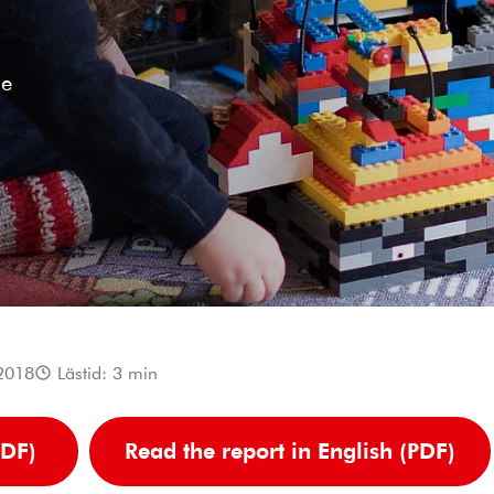
de
2018
Lästid:
3
min
PDF)
Read the report in English (PDF)