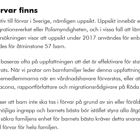
förvar finns
ativ till förvar i Sverige, nämligen uppsikt. Uppsikt innebär 
ationsverket eller Polismyndigheten, och i vissa fall att lä
rsökningen visar att uppsikt under 2017 användes för en
tades för åtminstone 57 barn.
aseras ofta på uppfattningen att det är effektivare för state
ats. När vi pratar om barnfamiljer leder denna uppfattning t
jemedlemmarna när en vårdnadshavare förvarstas, eller att 
acona, rapportförfattare och migrationsrådgivare på Röda 
r att barn inte ska tas i förvar på grund av sin eller föräl
öjliga ingrepp och barnets bästa bör istället styra alla å
tt säkra familjens enhet för barnets bästa kräver detta snar
l förvar för hela familjen.