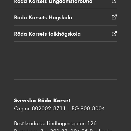
Röda Korsets Ungdomsförbund
Öppnas
fönster
i
nytt
Röda Korsets Högskola
Öppnas
fönster
i
nytt
Röda Korsets folkhögskola
Öppnas
fönster
i
nytt
fönster
Svenska Röda Korset
Org.nr. 802002-8711 | BG 900-8004
Besöksadress: Lindhagensgatan 126
Postadress: Box 301 82, 104 25 Stockholm