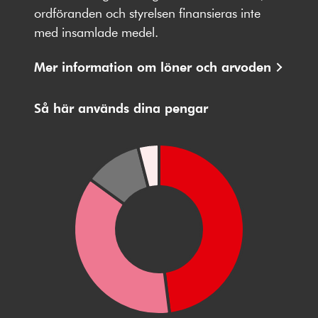
Facebbok
X
Instagram
Youtube
LinkedIn
ordföranden och styrelsen finansieras inte
med insamlade medel.
Mer information om löner och arvoden
Så här används dina pengar