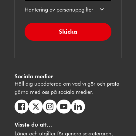
Hantering av personuppgifter
Skicka
Sociala medier
Håll dig uppdaterad om vad vi gör och prata
gärna med oss på sociala medier.
Följ
Följ
Följ
Följ
Följ
oss
Visste du att...
oss
oss
oss
oss
på
på
på
på
på
Löner och utgifter för generalsekreteraren,