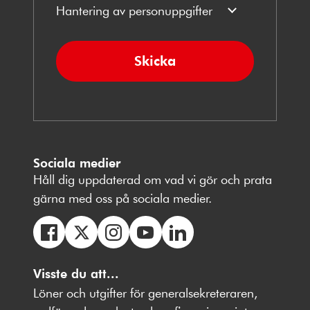
Hantering av personuppgifter
Skicka
Sociala medier
Håll dig uppdaterad om vad vi gör och prata
gärna med oss på sociala medier.
Följ
Följ
Följ
Följ
Följ
oss
Visste du att...
oss
oss
oss
oss
på
på
på
på
på
Löner och utgifter för generalsekreteraren,
Facebbok
X
Instagram
Youtube
LinkedIn