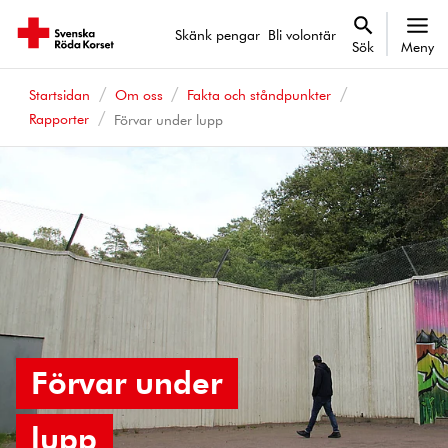
Skänk pengar
Bli volontär
Sök
Meny
Startsidan
Om oss
Fakta och ståndpunkter
Rapporter
Förvar under lupp
Förvar under
lupp