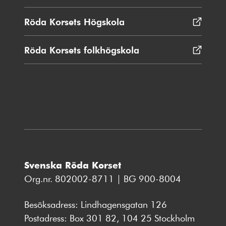
i
nytt
Röda Korsets Högskola
Öppnas
fönster
i
nytt
Röda Korsets folkhögskola
Öppnas
fönster
i
nytt
fönster
Svenska Röda Korset
Org.nr. 802002-8711 | BG 900-8004
Besöksadress: Lindhagensgatan 126
Postadress: Box 301 82, 104 25 Stockholm