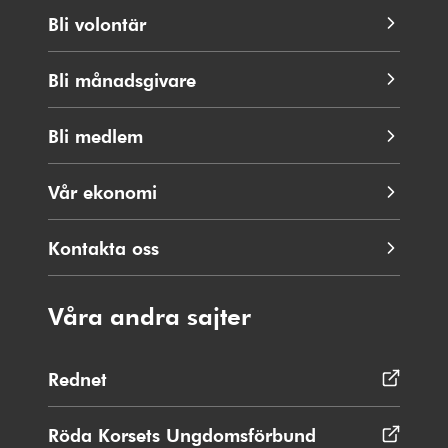
Bli volontär
Bli månadsgivare
Bli medlem
Vår ekonomi
Kontakta oss
Våra andra sajter
Rednet
Öppnas
i
nytt
Röda Korsets Ungdomsförbund
Öppnas
fönster