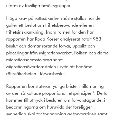
i form av frivilliga besöksgrupper.
Höga krav på rättssäkerhet måste ställas när det
gäller ett beslut om frihetsberövande eller en
frihetsinskränkning. Inom ramen för den här
rapporten har Röda Korset analyserat totalt 953
beslut och domar rörande förvar, uppsikt och
placeringar från Migrationsverket, Polisen och de tre
migrationsdomstolarna samt
Migrationsöverdomstolen i syfte att bedöma
rättssäkerheten i förvarsbeslut.
Rapporten konstaterar tydliga brister i tillämpning
av den så kallade proportionalitetsprincipen*. Detta
kommer till uttryck i besluten om förvarstagande, i
bedömningarna om huruvida det föreligger
synnerliga skäl för förlängning av förvarstiden samt