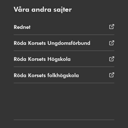
Våra andra sajter
Rednet
Öppnas
i
nytt
Röda Korsets Ungdomsförbund
Öppnas
fönster
i
nytt
Röda Korsets Högskola
Öppnas
fönster
i
nytt
Röda Korsets folkhögskola
Öppnas
fönster
i
nytt
fönster