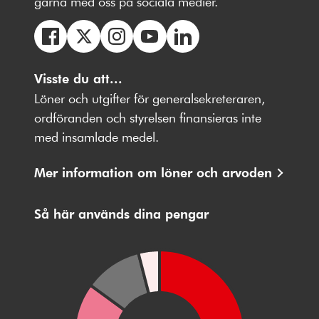
gärna med oss på sociala medier.
Följ
Följ
Följ
Följ
Följ
oss
Visste du att...
oss
oss
oss
oss
på
på
på
på
på
Löner och utgifter för generalsekreteraren,
Facebbok
X
Instagram
Youtube
LinkedIn
ordföranden och styrelsen finansieras inte
med insamlade medel.
Mer information om löner och arvoden
Så här används dina pengar