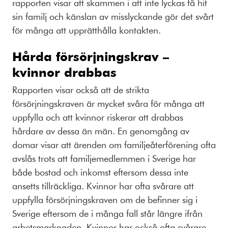
rapporten visar att skammen i att inte lyckas få hit
sin familj och känslan av misslyckande gör det svårt
för många att upprätthålla kontakten.
Hårda försörjningskrav –
kvinnor drabbas
Rapporten visar också att de strikta
försörjningskraven är mycket svåra för många att
uppfylla och att kvinnor riskerar att drabbas
hårdare av dessa än män. En genomgång av
domar visar att ärenden om familjeåterförening ofta
avslås trots att familjemedlemmen i Sverige har
både bostad och inkomst eftersom dessa inte
ansetts tillräckliga. Kvinnor har ofta svårare att
uppfylla försörjningskraven om de befinner sig i
Sverige eftersom de i många fall står längre ifrån
arbetsmarknaden. Kvinnor har också ofta svårare