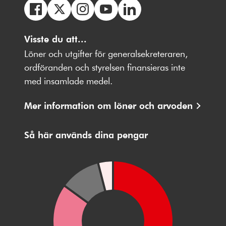
Följ
Följ
Följ
Följ
Följ
oss
Visste du att...
oss
oss
oss
oss
på
på
på
på
på
Löner och utgifter för generalsekreteraren,
Facebbok
X
Instagram
Youtube
LinkedIn
ordföranden och styrelsen finansieras inte
med insamlade medel.
Mer information om löner och arvoden
Så här används dina pengar