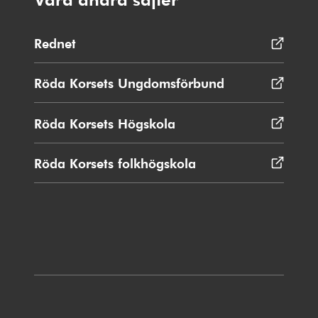
Rednet
Öppnas
i
nytt
Röda Korsets Ungdomsförbund
Öppnas
fönster
i
nytt
Röda Korsets Högskola
Öppnas
fönster
i
nytt
Röda Korsets folkhögskola
Öppnas
fönster
i
nytt
fönster