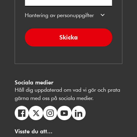
Hantering av personuppgifter
Skicka
Sociala medier
Håll dig uppdaterad om vad vi gör och prata
gärna med oss på sociala medier.
Följ
Följ
Följ
Följ
Följ
oss
Visste du att...
oss
oss
oss
oss