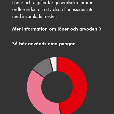
på
på
på
på
på
Löner och utgifter för generalsekreteraren,
Facebbok
X
Instagram
Youtube
LinkedIn
ordföranden och styrelsen finansieras inte
med insamlade medel.
Mer information om löner och arvoden
Så här används dina pengar