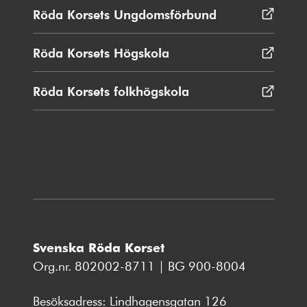
nytt
Röda Korsets Ungdomsförbund
Öppnas
fönster
i
nytt
Röda Korsets Högskola
Öppnas
fönster
i
nytt
Röda Korsets folkhögskola
Öppnas
fönster
i
nytt
fönster
Svenska Röda Korset
Org.nr. 802002-8711 | BG 900-8004
Besöksadress: Lindhagensgatan 126