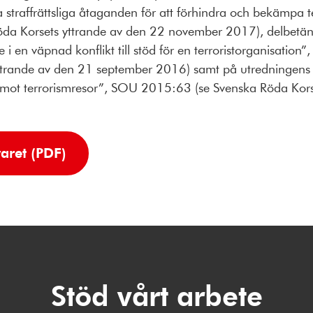
straffrättsliga åtaganden för att förhindra och bekämpa 
da Korsets yttrande av den 22 november 2017), delbetänk
i en väpnad konflikt till stöd för en terroristorganisatio
ttrande av den 21 september 2016) samt på utredningens
er mot terrorismresor”, SOU 2015:63 (se Svenska Röda Kor
aret (PDF)
Stöd vårt arbete