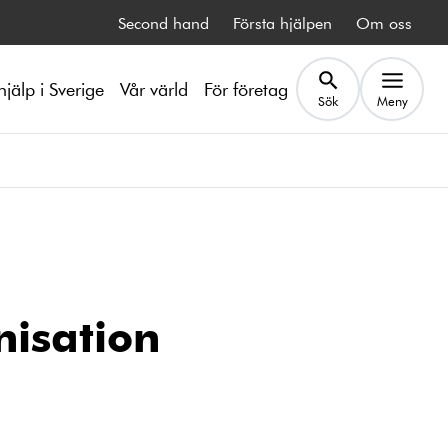
Second hand
Första hjälpen
Om oss
hjälp i Sverige
Vår värld
För företag
Sök
Meny
nisation