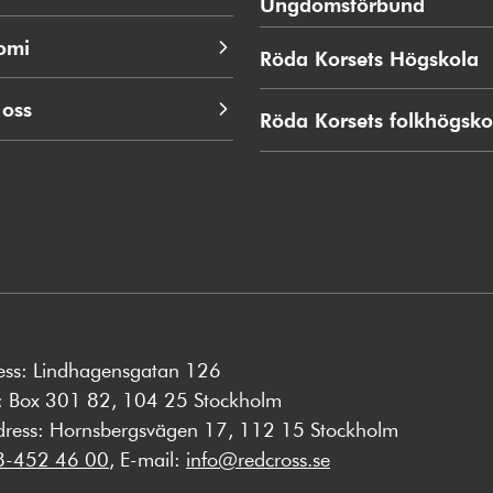
Ungdomsförbund
Öppna
i
omi
nytt
Röda Korsets Högskola
Ö
fönster
i
n
 oss
Röda Korsets folkhögsko
f
ess: Lindhagensgatan 126
s: Box 301 82, 104 25 Stockholm
dress: Hornsbergsvägen 17, 112 15 Stockholm
8-452 46 00
, E-mail:
info@redcross.se