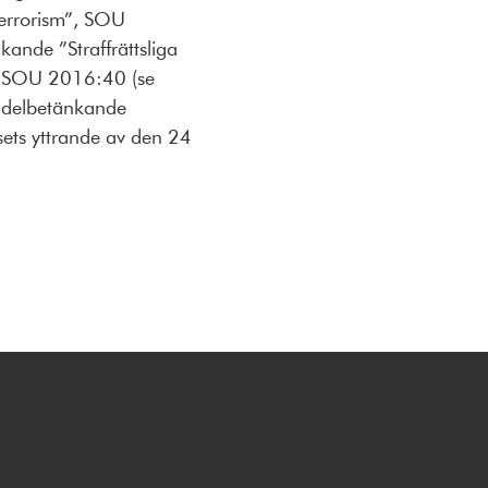
terrorism”, SOU
ande ”Straffrättsliga
n”, SOU 2016:40 (se
 delbetänkande
sets yttrande av den 24