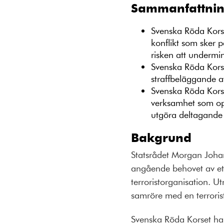
Sammanfattnin
Svenska Röda Korset
konflikt som sker p
risken att undermi
Svenska Röda Korse
straffbeläggande a
Svenska Röda Korse
verksamhet som opa
utgöra deltagande 
Bakgrund
Statsrådet Morgan Joha
angående behovet av ett 
terroristorganisation. 
samröre med en terroris
Svenska Röda Korset ha