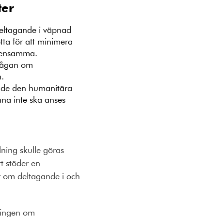
ter
 deltagande i väpnad
etta för att minimera
 densamma.
frågan om
n.
ende den humanitära
na inte ska anses
ning skulle göras
tt stöder en
er om deltagande i och
ningen om