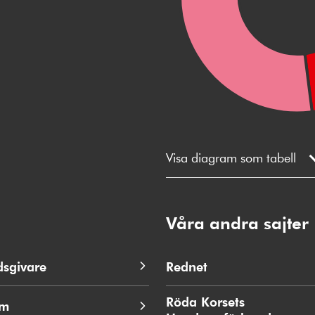
Visa diagram som tabell
Våra andra sajter
dsgivare
Rednet
Öppnas
i
nytt
Röda Korsets
em
fönster