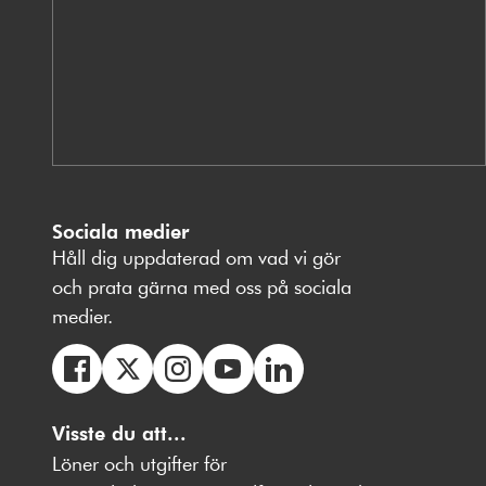
Sociala medier
Håll dig uppdaterad om vad vi gör
och prata gärna med oss på sociala
medier.
Följ
Följ
Följ
Följ
Följ
oss
Visste du att...
oss
oss
oss
oss
på
på
på
på
på
Löner och utgifter för
Facebbok
X
Instagram
Youtube
LinkedIn