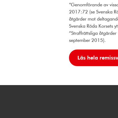
”Genomförande av vissa 
2017:72 (se Svenska Rö
åtgärder mot deltagande 
Svenska Röda Korsets y
”Straffrättsliga åtgärd
september 2015).
Läs hela remissv