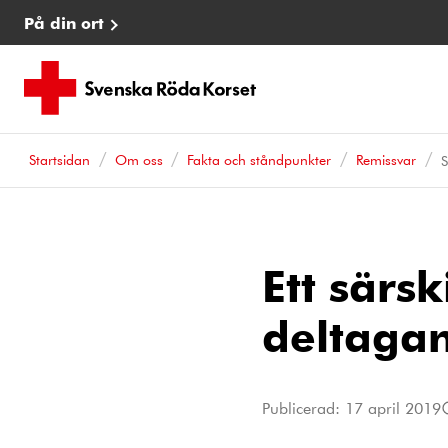
På din ort
Startsidan
Om oss
Fakta och ståndpunkter
Remissvar
S
Ett särsk
deltagan
Publicerad:
17 april 2019