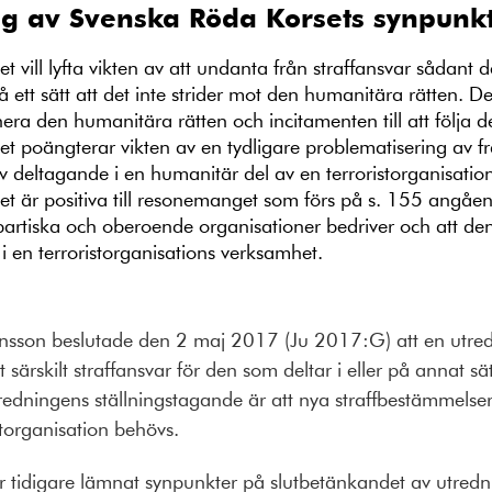
g av Svenska Röda Korsets synpunk
 vill lyfta vikten av att undanta från straffansvar sådant
å ett sätt att det inte strider mot den humanitära rätten. D
nera den humanitära rätten och incitamenten till att följa
t poängterar vikten av en tydligare problematisering av 
v deltagande i en humanitär del av en terroristorganisatio
t är positiva till resonemanget som förs på s. 155 angå
rtiska och oberoende organisationer bedriver och att den
i en terroristorganisations verksamhet.
nsson beslutade den 2 maj 2017 (Ju 2017:G) att en utred
särskilt straffansvar för den som deltar i eller på annat sä
Utredningens ställningstagande är att nya straffbestämmels
torganisation behövs.
r tidigare lämnat synpunkter på slutbetänkandet av utred